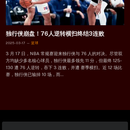
独行侠崩盘！76人逆转横扫终结3连败
2025-03-17
篮球
3 月 17 日，NBA 常规赛迎来独行侠与 76 人的对决。尽管双
方均缺少多名核心球员，独行侠最多领先 11 分，但最终 125-
130 遭 76 人逆转，吞下 3 连败，并遭 赛季横扫。近 12 场比
赛，独行侠已输掉 10 场，而…