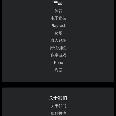
产品
体育
电子竞技
Playtech
赌场
真人赌场
街机/捕鱼
数字游戏
Keno
彩票
关于我们
关于我们
如何投注