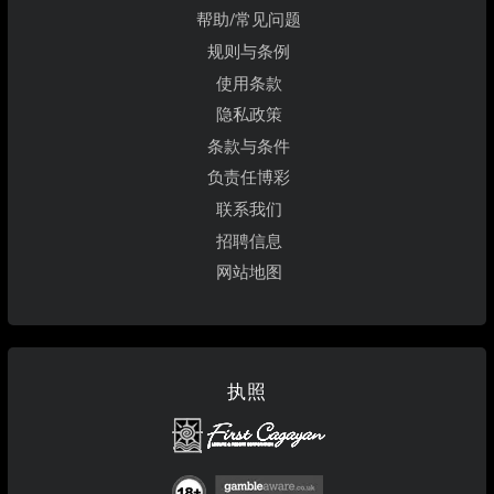
帮助/常见问题
规则与条例
使用条款
隐私政策
条款与条件
负责任博彩
联系我们
招聘信息
网站地图
执照