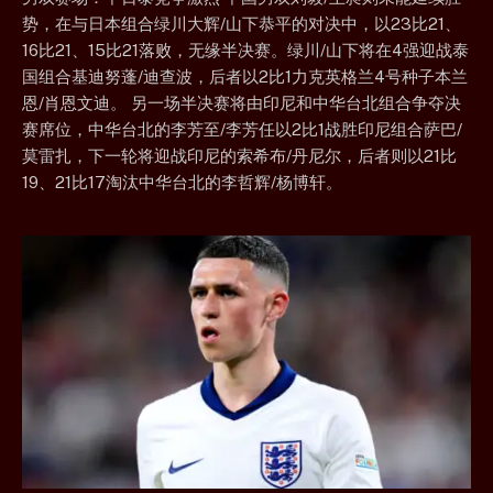
势，在与日本组合绿川大辉/山下恭平的对决中，以23比21、
16比21、15比21落败，无缘半决赛。绿川/山下将在4强迎战泰
国组合基迪努蓬/迪查波，后者以2比1力克英格兰4号种子本兰
恩/肖恩文迪。 另一场半决赛将由印尼和中华台北组合争夺决
赛席位，中华台北的李芳至/李芳任以2比1战胜印尼组合萨巴/
莫雷扎，下一轮将迎战印尼的索希布/丹尼尔，后者则以21比
19、21比17淘汰中华台北的李哲辉/杨博轩。