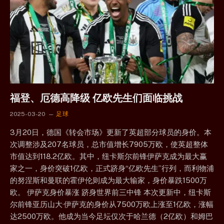
福登、厄德高降级 亿欧先生们面临挑战
2025-03-20
足球
3月20日，德国《转会市场》更新了英超部分球员的身价。本
次调整涉及207名球员，总市值增长7905万欧，使英超整体
市值达到118.2亿欧。其中，纽卡斯尔前锋伊萨克成为最大赢
家之一，身价突破1亿欧，正式跻身“亿欧先生”行列，而利物浦
的努涅斯和曼联的霍伊伦则成为最大输家，身价暴跌1500万
欧。 伊萨克身价暴涨 跻身世界前三中锋 本次更新中，纽卡斯
尔前锋亚历山大·伊萨克的身价从7500万欧上涨至1亿欧，涨幅
达2500万欧。他成为当今足坛仅次于哈兰德（2亿欧）和姆巴