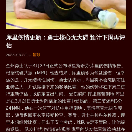
库里伤情更新：勇士核心无大碍 预计下周再评
估
2025-03-22
篮球
金州勇士队于3月22日正式公布球星斯蒂芬·库里的伤情报告。
根据核磁共振（MRI）检查结果，库里确诊为骨盆挫伤，但幸
运的是，并无结构性损伤。勇士队表示，库里将不会随队前往
亚特兰大，并缺席接下来的客场比赛。他的伤势将在下周二进
行重新评估，以确定复出时间。 受伤瞬间 库里痛苦倒地 库里
是在3月21日勇士对阵猛龙的比赛中受伤的。第三节还剩3分
24秒时，他在一次篮下对抗中重摔倒地，表情痛苦地捂住腰
部，随后返回更衣室接受检查。赛后，勇士主帅科尔透露，库
里本想继续比赛，但出于安全考虑，球队决定不冒险，让他提
前退场。 队友担忧 伤情仍待观察 库里的队友德雷蒙德·格林在