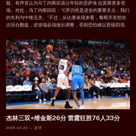
疑。有声音认为马丁内斯应该让年轻的贡萨洛·拉莫斯更多登
场。对此，马丁内斯回应：“C罗仍然是进攻的重要支点，我们
的失利与中锋无关。”不过，从比赛表现来看，葡萄牙若想在
次回合翻盘，进攻端必须做出调整，否则恐怕难以晋级四强。
杰林三双+维金斯26分 雷霆狂胜76人33分
2025-03-20
篮球