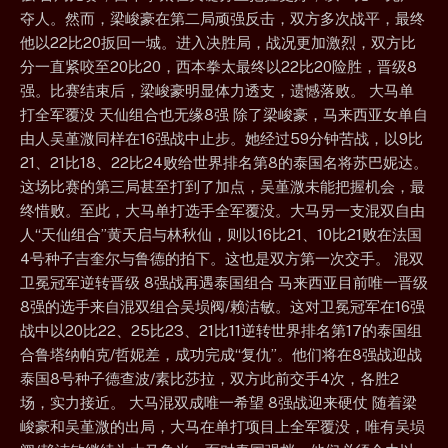
夺人。然而，梁峻豪在第二局顽强反击，双方多次战平，最终
他以22比20扳回一城。进入决胜局，战况更加激烈，双方比
分一直紧咬至20比20，西本拳太最终以22比20险胜，晋级8
强。比赛结束后，梁峻豪明显体力透支，遗憾落败。 大马单
打全军覆没 天仙组合也无缘8强 除了梁峻豪，马来西亚女单自
由人吴堇溦同样在16强战中止步。她经过59分钟苦战，以9比
21、21比18、22比24败给世界排名第8的泰国名将苏巴妮达。
这场比赛的第三局甚至打到了加点，吴堇溦未能把握机会，最
终惜败。至此，大马单打选手全军覆没。大马另一支混双自由
人“天仙组合”黄天启与林秋仙，则以16比21、10比21败在法国
4号种子吉奎尔与鲁德的拍下。这也是双方第一次交手。 混双
卫冕冠军逆转晋级 8强战再遇泰国组合 马来西亚目前唯一晋级
8强的选手来自混双组合吴埙阀/赖洁敏。这对卫冕冠军在16强
战中以20比22、25比23、21比11逆转世界排名第17的泰国组
合鲁塔纳帕克/哲妮差，成功完成“复仇”。他们将在8强战迎战
泰国8号种子德查波/素比莎拉，双方此前交手4次，各胜2
场，实力接近。 大马混双成唯一希望 8强战迎来硬仗 随着梁
峻豪和吴堇溦的出局，大马在单打项目上全军覆没，唯有吴埙