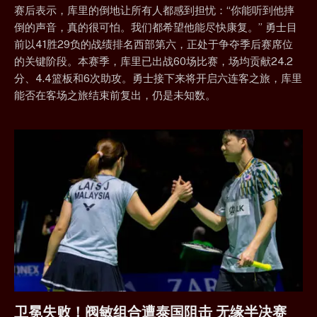
赛后表示，库里的倒地让所有人都感到担忧：“你能听到他摔
倒的声音，真的很可怕。我们都希望他能尽快康复。” 勇士目
前以41胜29负的战绩排名西部第六，正处于争夺季后赛席位
的关键阶段。本赛季，库里已出战60场比赛，场均贡献24.2
分、4.4篮板和6次助攻。勇士接下来将开启六连客之旅，库里
能否在客场之旅结束前复出，仍是未知数。
卫冕失败！阀敏组合遭泰国阻击 无缘半决赛