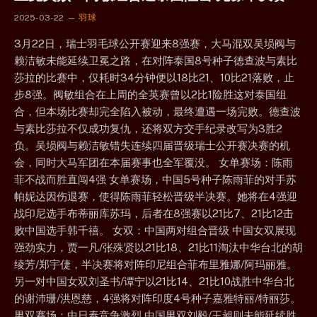
2025-03-22
羽球
3月22日，瑞士羽毛球公开赛迎来8强赛，大马混双吴埙阀与
赖洁敏未能延续卫冕之路，在对阵泰国8号种子德查波与素比
莎拉的比赛中，仅耗时34分钟便以18比21、10比21落败，止
步8强。阀敏组合在上周的全英赛曾以2比1险胜这对泰国组
合，但本场比赛却完全陷入被动，最终遭遇一场完败。德查波
与素比莎拉不仅成功复仇，还将双方交手纪录改写为3胜2
负。吴埙阀与赖洁敏错失连续四届晋级瑞士公开赛决赛的机
会，同时大马军团在本届赛事也全军覆没。 女单赛场：陈雨
菲不战而胜直闯4强 女单赛场，中国5号种子陈雨菲的对手苏
帕妮达因伤退赛，使得陈雨菲轻松晋级半决赛。她将在4强迎
战印尼选手布蒂丽库苏玛，后者在8强赛以21比7、21比12击
败中国选手韩千禧。 女双：中国两对组合晋级 中国女双展现
强劲实力，贾一凡/张殊贤以21比18、21比11淘汰中华台北的胡
绫芳/郑宇倢，半决赛将对阵印尼组合菲布里雅娜/阿玛丽雅。
另一对中国女双刘圣书/谭宁以21比14、21比10战胜中华台北
的谢沛珊/洪恩慈，4强将对阵印度4号种子嘉雅特丽/特丽莎。
男双赛场：中日泰竞争激烈 中国男双刘毅/王昶则未能延续胜