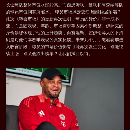
长让球队整体市值水涨船高。而西汉姆联、曼联和阿森纳等队
的球员市值则有所缩水。 球员市场风云变幻 谁能稳居顶端？
此次《转会市场》的更新再次证明，球员的身价并非一成不
变，而是随表现、年龄、市场需求等因素不断调整。伊萨克的
身价暴涨体现了他的上升趋势，而努涅斯、霍伊伦等人的下滑
则是对他们本赛季表现的真实反馈。未来几个月，随着赛季进
入收官阶段，球员的市场价值仍有可能再次发生变化，谁能继
续上涨，谁又会跌出榜单？让我们拭目以待。