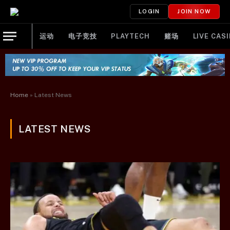
LOGIN
JOIN NOW
运动
电子竞技
PLAYTECH
赌场
LIVE CAS
Home
»
Latest News
LATEST NEWS