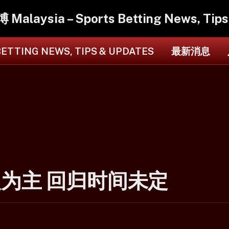
Malaysia – Sports Betting News, Tip
ETTING NEWS, TIPS & UPDATES
最新消息
为主 回归时间未定