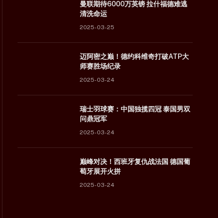
曼联期待6000万英镑 拉什福德难逃
清洗命运
2025-03-25
迈阿密之巅！德约科维奇打破ATP大
师赛胜场纪录
2025-03-24
瑞士羽球赛：中国独揽四冠 泰国男双
问鼎冠军
2025-03-24
巅峰对决！西班牙复仇战法国 德国葡
萄牙展开火拼
2025-03-24