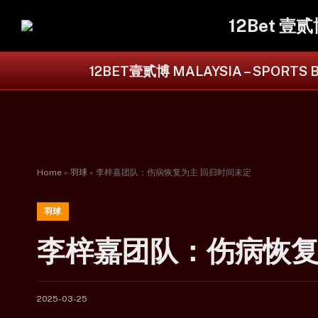
12Bet 壹贰博 
12BET壹贰博 MALAYSIA – SPORTS B
Home
»
羽球
»
李梓嘉团队：伤病恢复为主 回归时间未定
羽球
李梓嘉团队：伤病恢复
2025-03-25