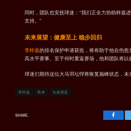
同时，团队也安抚球迷：“我们正全力协助梓嘉
支持。”
未来展望：健康至上 稳步回归
李梓嘉
的排名保护申请获批，将有助于他在伤愈
高水平赛事。至于何时重返赛场，他和团队将以
球迷们期待这位大马羽坛悍将恢复巅峰状态，未
李梓嘉
男单
马来西亚
SHARE.
Faceboo