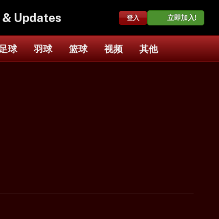
s & Updates
立即加入!
登入
足球
羽球
篮球
视频
其他